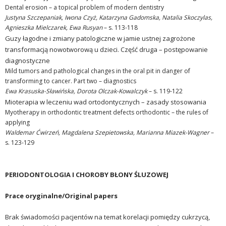
Dental erosion – a topical problem of modern dentistry
Justyna Szczepaniak, Iwona Czyż, Katarzyna Gadomska, Natalia Skoczylas,
Agnieszka Mielczarek, Ewa Rusyan
– s. 113-118
Guzy łagodne i zmiany patologiczne w jamie ustnej zagrożone
transformacją nowotworową u dzieci. Część druga – postępowanie
diagnostyczne
Mild tumors and pathological changes in the oral pit in danger of
transforming to cancer. Part two – diagnostics
Ewa Krasuska-Sławińska, Dorota Olczak-Kowalczyk
– s. 119-122
Mioterapia w leczeniu wad ortodontycznych – zasady stosowania
Myotherapy in orthodontic treatment defects orthodontic – the rules of
applying
Waldemar Ćwirzeń, Magdalena Szepietowska, Marianna Miazek-Wagner
–
s. 123-129
PERIODONTOLOGIA I CHOROBY BŁONY ŚLUZOWEJ
Prace oryginalne/Original papers
Brak świadomości pacjentów na temat korelacji pomiędzy cukrzycą,