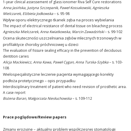
1-year clinical assessement of glass ionomer Riva Self Cure restorations
Anna Jasińska, Justyna Szczepanik, Paweł Kossakowski, Agnieszka
Mielczarek, Elżbieta Jodkowska
– s. 95-98
Wpływ oporu elektrycznego tkanek zęba na proces wybielania
The impact of electrical resistance of dental tissue on bleaching process
Agnieszka Mielczarek, Anna Kwiatkowska, Marcin Zawadziński
– s. 99-102
Ocena skuteczności uszczelniania zębów mlecznych trzonowych w
profilaktyce choroby próchnicowej u dzieci
The evaluation of fissure sealing efficacy in the prevention of deciduous
dentition caries
Alicja Mackiewicz, Anna Kawa, Paweł Cygan, Anna Turska-Szybka
– s. 103-
108
Wielospecjalistyczne leczenie pacjenta wymagającego korekty
podłoża protetycznego – opis przypadku
Interdisciplinary treatment of patient who need revision of prosthetic area.
A case report
Bożena Baran, Małgorzata Niesłuchowska
– s. 109-112
Prace poglądowe/Review papers
Zmiany erozyjne – aktualny problem współczesnej stomatologii