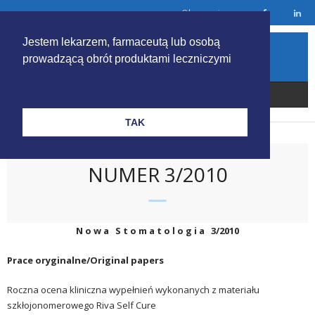
Skip
Obserwuj nas
to
content
Jestem lekarzem, farmaceutą lub osobą
prowadzącą obrót produktami leczniczymi
TAK
NUMER 3/2010
N o w a S t o m a t o l o g i a 3/2010
Prace oryginalne/Original papers
Roczna ocena kliniczna wypełnień wykonanych z materiału
szkłojonomerowego Riva Self Cure