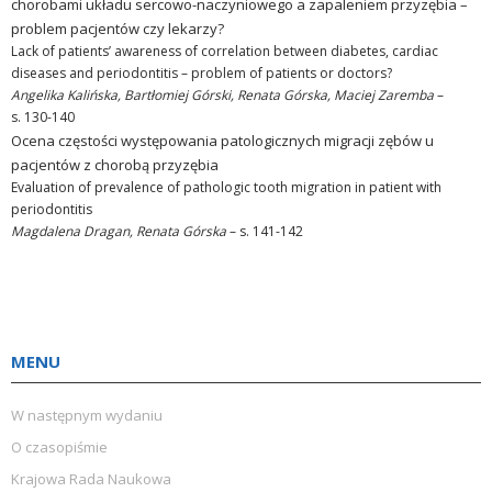
chorobami układu sercowo-naczyniowego a zapaleniem przyzębia –
problem pacjentów czy lekarzy?
Lack of patients’ awareness of correlation between diabetes, cardiac
diseases and periodontitis – problem of patients or doctors?
Angelika Kalińska, Bartłomiej Górski, Renata Górska, Maciej Zaremba
–
s. 130-140
Ocena częstości występowania patologicznych migracji zębów u
pacjentów z chorobą przyzębia
Evaluation of prevalence of pathologic tooth migration in patient with
periodontitis
Magdalena Dragan, Renata Górska
– s. 141-142
MENU
W następnym wydaniu
O czasopiśmie
Krajowa Rada Naukowa