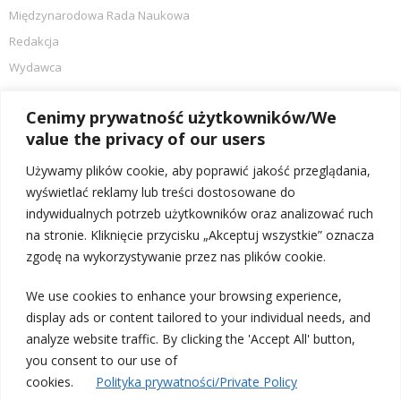
Międzynarodowa Rada Naukowa
Redakcja
Wydawca
AKTUALNOŚCI
Cenimy prywatność użytkowników/We
value the privacy of our users
Srebrny Spinacz dla Targów w Krakowie!
Używamy plików cookie, aby poprawić jakość przeglądania,
IX Konferencja Naukowo-Szkoleniowa Stomatologii Dziecięcej
wyświetlać reklamy lub treści dostosowane do
indywidualnych potrzeb użytkowników oraz analizować ruch
To tu spotyka się cała branża – podsumowanie Targów KRAKDENT®
na stronie. Kliknięcie przycisku „Akceptuj wszystkie” oznacza
2024
zgodę na wykorzystywanie przez nas plików cookie.
30-lecie Targów KRAKDENT! Tu trzeba być!
We use cookies to enhance your browsing experience,
Targi KRAKDENT® ponownie pokazały moc!
display ads or content tailored to your individual needs, and
analyze website traffic. By clicking the 'Accept All' button,
KONTAKT
you consent to our use of
cookies.
Polityka prywatności/Private Policy
Redakcja „Nowej Stomatologii”