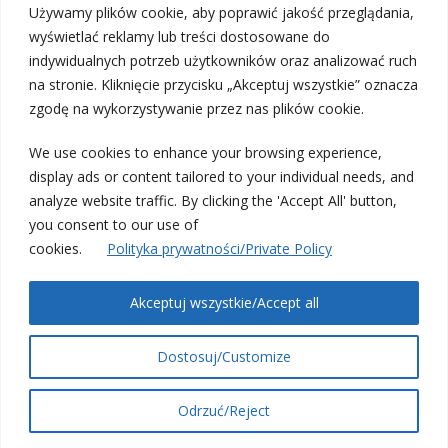
Używamy plików cookie, aby poprawić jakość przeglądania,
IX Konferencja Naukowo-Szkoleniowa Stomatologii Dziecięcej
wyświetlać reklamy lub treści dostosowane do
indywidualnych potrzeb użytkowników oraz analizować ruch
To tu spotyka się cała branża – podsumowanie Targów KRAKDENT®
na stronie. Kliknięcie przycisku „Akceptuj wszystkie” oznacza
2024
zgodę na wykorzystywanie przez nas plików cookie.
30-lecie Targów KRAKDENT! Tu trzeba być!
We use cookies to enhance your browsing experience,
Targi KRAKDENT® ponownie pokazały moc!
display ads or content tailored to your individual needs, and
analyze website traffic. By clicking the 'Accept All' button,
KONTAKT
you consent to our use of
cookies.
Polityka prywatności/Private Policy
Redakcja „Nowej Stomatologii”
Wydawnictwo Medyczne Borgis
Akceptuj wszystkie/Accept all
ul. Ekologiczna 8 lok. 103
02-798 Warszawa
ns@borgis.pl
Dostosuj/Customize
Odrzuć/Reject
Theme by Think Up Themes Ltd. © 2024 Wydawnictwo Borgis