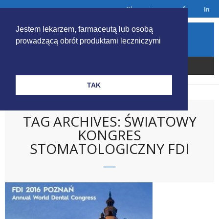
Skip
Obserwuj nas
to
content
Jestem lekarzem, farmaceutą lub osobą
prowadzącą obrót produktami leczniczymi
TAK
TAG ARCHIVES: ŚWIATOWY
KONGRES
STOMATOLOGICZNY FDI