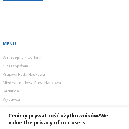
MENU
W następnym wydaniu
O czasopiśmie
Krajowa Rada Naukowa
Międzynarodowa Rada Naukowa
Redakcja
Wydawca
AKTUALNOŚCI
Cenimy prywatność użytkowników/We
value the privacy of our users
Srebrny Spinacz dla Targów w Krakowie!