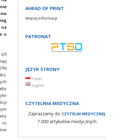
nie
AHEAD OF PRINT
gów
Więcej informacji
ieg
 na
m u
PATRONAT
 (20
iają
2%)
JĘZYK STRONY
tko,
Polski
nych
English
zęby
yło!
kcji
CZYTELNIA MEDYCZNA
dnym
Zapraszamy do
CZYTELNI MEDYCZNEJ
jamy
7 000 artykułów medycznych
 co
lnie