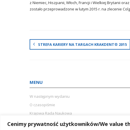
z Niemiec, Hiszpanii, Włoch, Francji i Wielkiej Brytanii ora
zostało przeprowadzone w lutym 2015 r. na zlecenie Col
STREFA KARIERY NA TARGACH KRAKDENT® 2015
MENU
W następnym wydaniu
O czasopiśmie
Krajowa Rada Naukowa
Międzynarodowa Rada Naukowa
Cenimy prywatność użytkowników/We value the
Redakcja