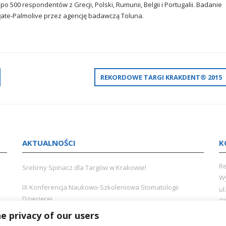
z po 500 respondentów z Grecji, Polski, Rumunii, Belgii i Portugalii. Badanie
gate-Palmolive przez agencję badawczą Toluna.
REKORDOWE TARGI KRAKDENT® 2015
AKTUALNOŚCI
K
Re
Srebrny Spinacz dla Targów w Krakowie!
Wy
IX Konferencja Naukowo-Szkoleniowa Stomatologii
ul
Dziecięcej
02
ns
 privacy of our users
To tu spotyka się cała branża – podsumowanie Targów