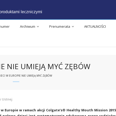
produktami leczniczymi
 numer
Archiwum
Prenumerata
AKTUALNOŚCI
IE NIE UMIEJĄ MYĆ ZĘBÓW
IECI W EUROPIE NIE UMIEJĄ MYĆ ZĘBÓW
 Ustnej
 w Europie w ramach akcji
Colgate’s® Healthy Mouth Mission 201
ad połowa dzieci jest systematycznie edukowana przez rodziców