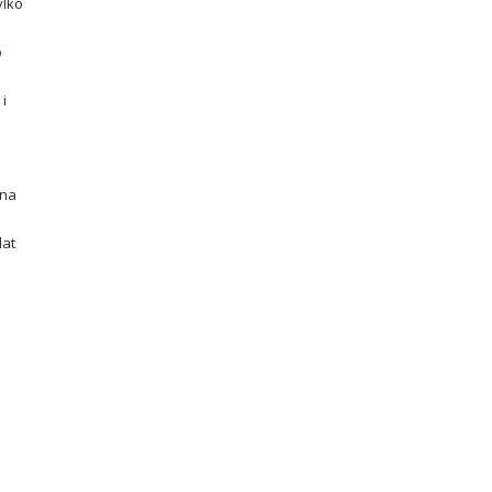
ylko
o
i
 na
lat