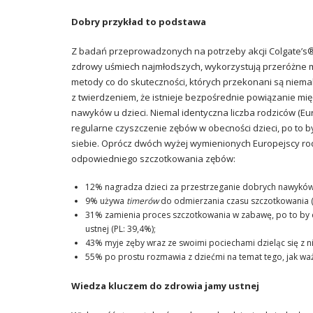
Dobry przykład to podstawa
Z badań przeprowadzonych na potrzeby akcji Colgate’s® 
zdrowy uśmiech najmłodszych, wykorzystują przeróżne m
metody co do skuteczności, których przekonani są niemal
z twierdzeniem, że istnieje bezpośrednie powiązanie 
nawyków u dzieci. Niemal identyczna liczba rodziców (Eur
regularne czyszczenie zębów w obecności dzieci, po to 
siebie. Oprócz dwóch wyżej wymienionych Europejscy rod
odpowiedniego szczotkowania zębów:
12% nagradza dzieci za przestrzeganie dobrych nawyków z
9% używa
timerów
do odmierzania czasu szczotkowania (
31% zamienia proces szczotkowania w zabawę, po to by 
ustnej (PL: 39,4%);
43% myje zęby wraz ze swoimi pociechami dzieląc się z n
55% po prostu rozmawia z dziećmi na temat tego, jak waż
Wiedza kluczem do zdrowia jamy ustnej