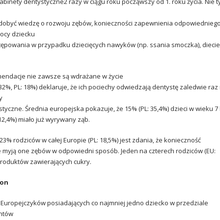
abinety dentystyczne
2 razy w ciągu roku począwszy od 1. roku życia. Nie t
y zdobyć wiedzę o rozwoju zębów, konieczności zapewnienia odpowiednieg
ocy dziecku
ępowania w przypadku dziecięcych nawyków (np. ssania smoczka), diecie 
mendacje nie zawsze są wdrażane w życie
2%, PL: 18%) deklaruje, że ich pociechy odwiedzają dentystę zaledwie raz
y
yczne. Średnia europejska pokazuje, że 15% (PL: 35,4%) dzieci w wieku 7 
2,4%) miało już wyrywany ząb.
23% rodziców w całej Europie (PL: 18,5%) jest zdania, że konieczność
ie myją one zębów w odpowiedni sposób. Jeden na czterech rodziców (EU:
o produktów zawierających cukry.
ion
 Europejczyków posiadających co najmniej jedno dziecko w przedziale
entów