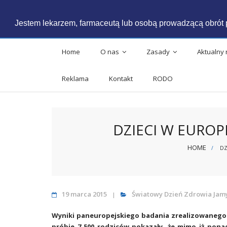
Skip
Polski
English
to
Jestem lekarzem, farmaceutą lub osobą prowadzącą obrót 
content
Home
O nas
Zasady
Aktualny
Reklama
Kontakt
RODO
DZIECI W EUROP
HOME
/
DZ
19 marca 2015
Światowy Dzień Zdrowia Jamy
Wyniki paneuropejskiego badania zrealizowanego
próbie 7 500 rodziców pokazały, że mimo iż pon