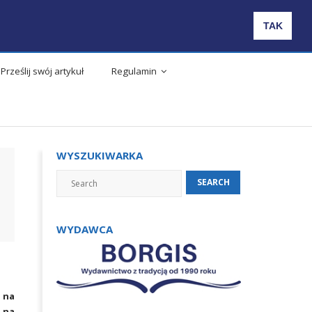
Obserwuj nas
TAK
Prześlij swój artykuł
Regulamin
WYSZUKIWARKA
WYDAWCA
5
na
 na