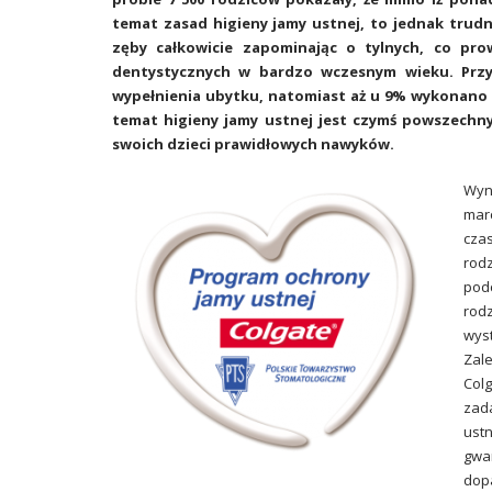
temat zasad higieny jamy ustnej, to jednak trudn
zęby całkowicie zapominając o tylnych, co pr
dentystycznych w bardzo wczesnym wieku. Przy
wypełnienia ubytku, natomiast aż u 9% wykonano 
temat higieny jamy ustnej jest czymś powszechn
swoich dzieci prawidłowych nawyków.
Wyn
marc
cza
rod
podc
rodz
wys
Zal
Col
zad
ust
gwa
dopa