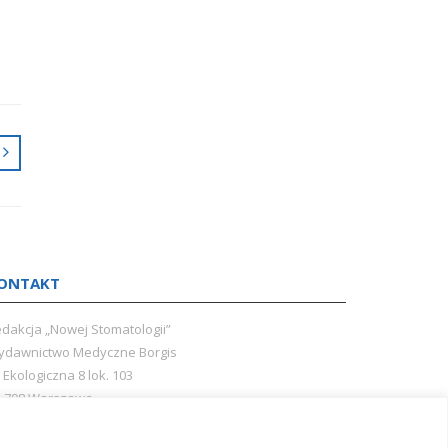
ONTAKT
dakcja „Nowej Stomatologii”
dawnictwo Medyczne Borgis
. Ekologiczna 8 lok. 103
-798 Warszawa
@borgis.pl