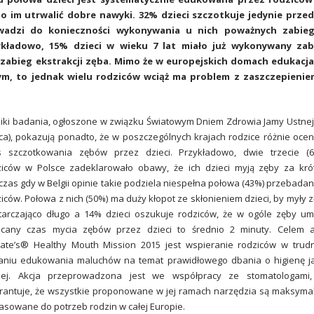
o im utrwalić dobre nawyki. 32% dzieci szczotkuje jedynie przed
owadzi do konieczności wykonywania u nich poważnych zabie
kładowo, 15% dzieci w wieku 7 lat miało już wykonywany zab
zabieg ekstrakcji zęba. Mimo że w europejskich domach edukacja
ym, to jednak wielu rodziców wciąż ma problem z zaszczepienie
iki badania, ogłoszone w związku Światowym Dniem Zdrowia Jamy Ustnej
a), pokazują ponadto, że w poszczególnych krajach rodzice różnie ocen
s szczotkowania zębów przez dzieci. Przykładowo, dwie trzecie (6
ziców w Polsce zadeklarowało obawy, że ich dzieci myją zęby za kró
zas gdy w Belgii opinie takie podziela niespełna połowa (43%) przebada
iców. Połowa z nich (50%) ma duży kłopot ze skłonieniem dzieci, by myły 
tarczająco długo a 14% dzieci oszukuje rodziców, że w ogóle zęby um
ecany czas mycia zębów przez dzieci to średnio 2 minuty. Celem a
gate’s® Healthy Mouth Mission 2015 jest wspieranie rodziców w tru
aniu edukowania maluchów na temat prawidłowego dbania o higienę 
nej. Akcja przeprowadzona jest we współpracy ze stomatologami,
rantuje, że wszystkie proponowane w jej ramach narzędzia są maksyma
sowane do potrzeb rodzin w całej Europie.