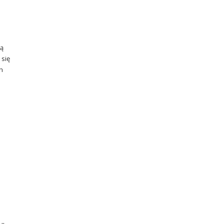
są
 się
h