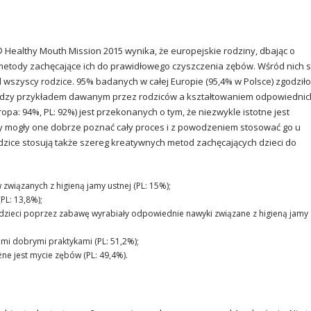
Healthy Mouth Mission 2015 wynika, że europejskie rodziny, dbając o
etody zachęcające ich do prawidłowego czyszczenia zębów. Wśród nich 
 wszyscy rodzice. 95% badanych w całej Europie (95,4% w Polsce) zgodziło
między przykładem dawanym przez rodziców a kształtowaniem odpowiednic
opa: 94%, PL: 92%) jest przekonanych o tym, że niezwykle istotne jest
by mogły one dobrze poznać cały proces i z powodzeniem stosować go u
zice stosują także szereg kreatywnych metod zachęcających dzieci do
wiązanych z higieną jamy ustnej (PL: 15%);
PL: 13,8%);
dzieci poprzez zabawę wyrabiały odpowiednie nawyki związane z higieną jamy
imi dobrymi praktykami (PL: 51,2%);
ne jest mycie zębów (PL: 49,4%).