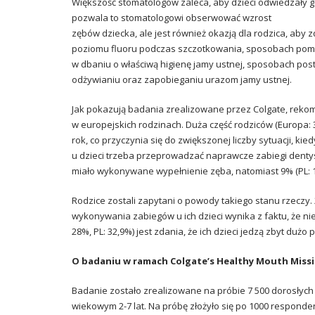
Większość stomatologów zaleca, aby dzieci
odwiedzały g
pozwala to stomatologowi obserwować wzrost
zębów dziecka, ale jest również okazją dla rodzica, ab
poziomu fluoru podczas szczotkowania, sposobach pom
w dbaniu o
właściwą higienę jamy ustnej
, sposobach post
odżywianiu
oraz zapobieganiu
urazom jamy ustnej
.
Jak pokazują badania zrealizowane przez Colgate, reko
w europejskich rodzinach. Duża część rodziców (Europa: 3
rok, co przyczynia się do zwiększonej liczby sytuacji, kied
u dzieci trzeba przeprowadzać naprawcze zabiegi dentyst
miało wykonywane wypełnienie zęba, natomiast 9% (PL: 1
Rodzice zostali zapytani o powody takiego stanu rzeczy. 
wykonywania zabiegów u ich dzieci wynika z faktu, że n
28%, PL: 32,9%) jest zdania, że ich dzieci jedzą zbyt duż
O badaniu w ramach Colgate’s Healthy Mouth Miss
Badanie zostało zrealizowane na próbie 7 500 dorosłych
wiekowym 2-7 lat. Na próbę złożyło się po 1000 respond